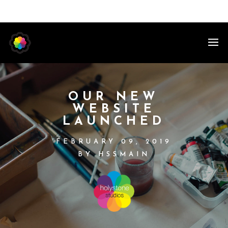
443-924-6350 | Call or Text
inquiry@holystonestudios.com
OUR NEW
WEBSITE
LAUNCHED
FEBRUARY 09, 2019
BY HSSMAIN